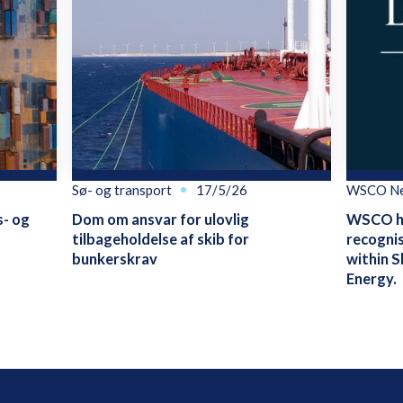
Sø- og transport
17/5/26
WSCO N
s- og
Dom om ansvar for ulovlig
WSCO ha
tilbageholdelse af skib for
recognis
bunkerskrav
within S
Energy.