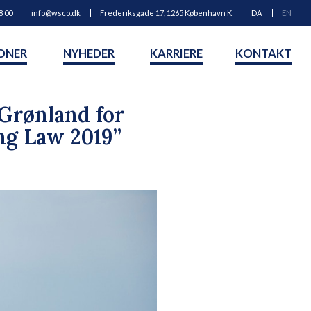
8 00
info@wsco.dk
Frederiksgade 17, 1265 København K
DA
EN
ONER
NYHEDER
KARRIERE
KONTAKT
Grønland for
ng Law 2019”