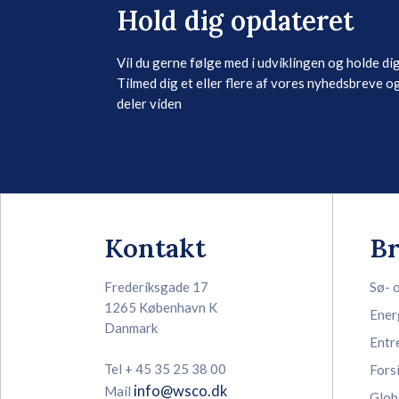
Hold dig opdateret
Vil du gerne følge med i udviklingen og holde di
Tilmed dig et eller flere af vores nyhedsbreve og
deler viden
Kontakt
B
Frederiksgade 17
Sø- 
1265 København K
Ener
Danmark
Entr
Tel + 45 35 25 38 00
Fors
info@wsco.dk
Mail
Glob