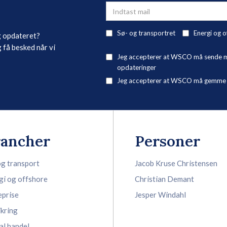
Sø- og transportret
Energi og o
g opdateret?
 få besked når vi
Jeg accepterer at WSCO må sende mig
opdateringer
Jeg accepterer at WSCO må gemme mi
rancher
Personer
og transport
Jacob Kruse Christensen
gi og offshore
Christian Demant
eprise
Jesper Windahl
ikring
al handel