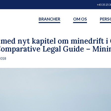
+45 35 25 3
BRANCHER
OM OS
PERS
ed nyt kapitel om minedrift i 
Comparative Legal Guide – Mini
2018