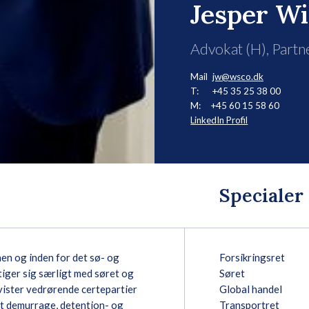
Jesper W
Advokat (H), Partn
Mail
jw@wsco.dk
T:
+45 35 25 38 00
M:
+45 60 15 58 60
LinkedIn Profil
Specialer
hen og inden for det sø- og
Forsikringsret
iger sig særligt med søret og
Søret
vister vedrørende certepartier
Global handel
t demurrage, detention- og
Transportret