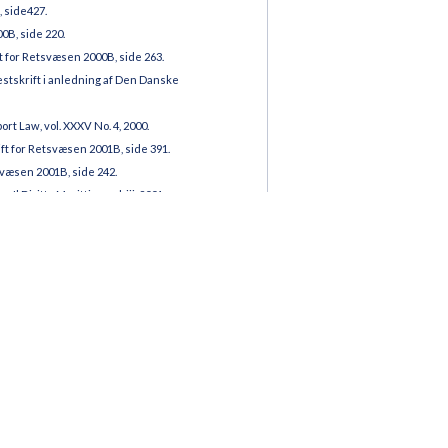
 side427.
0B, side 220.
 for Retsvæsen 2000B, side 263.
stskrift i anledning af Den Danske
t Law, vol. XXXV No. 4, 2000.
t for Retsvæsen 2001B, side 391.
svæsen 2001B, side 242.
l Diritto Marittimo,vol. iii, 2001.
258.
egulation, European Transport Law, vol. XLIV
kringsselskab i internationale sager,
ional Trade, Wolters Kluwer (2011).
temmelser” - om speditørens
. 221.
13, Karnov Group.
ret ved færdselsuheld, Ugeskrift for