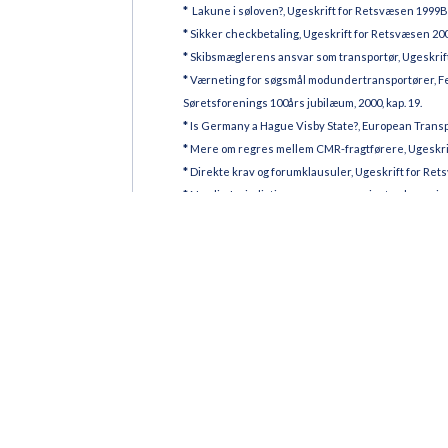
*
Lakune i søloven?, Ugeskrift for Retsvæsen 1999B,
*
Sikker checkbetaling, Ugeskrift for Retsvæsen 200
*
Skibsmæglerens ansvar som transportør, Ugeskrift
*
Værneting for søgsmål modundertransportører, Fe
Søretsforenings 100års jubilæum, 2000, kap. 19.
*
Is Germany a Hague Visby State?, European Transpor
*
Mere om regres mellem CMR-fragtførere, Ugeskrif
*
Direkte krav og forumklausuler, Ugeskrift for Ret
*
Nordic Jurisdiction over cases against sub-carriers, I
*
Arrest i skib, Ugeskrift for Retsvæsen 2005B, side 
*
Global Limitation of liability and the Brussels 1 R
No. 6 2009.
*
Skadelidtes krav mod skadevolderens ansvarsforsi
Ugeskrift for Retsvæsen 2010B, side 348.
*
Medredaktør af Transfer of Ownership in Internat
*
“De for en sådan transportmådegældende lovbes
netværksansvar, Ugeskrift for Retsvæsen U 2012B, s
*
Speditør- og fragtføreransvarsforsikring (Bog), 20
*
Transportaftalens betydning for transportøransva
Retsvæsen 2020B, side 11.