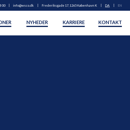
8 00
info@wsco.dk
Frederiksgade 17, 1265 København K
DA
EN
ONER
NYHEDER
KARRIERE
KONTAKT