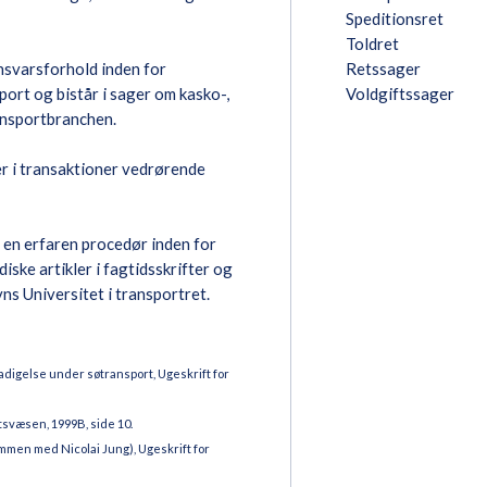
Speditionsret
Toldret
svarsforhold inden for
Retssager
ort og bistår i sager om kasko-,
Voldgiftssager
ansportbranchen.
r i transaktioner vedrørende
 en erfaren procedør inden for
diske artikler i fagtidsskrifter og
s Universitet i transportret.
igelse under søtransport, Ugeskrift for
svæsen, 1999B, side 10.
men med Nicolai Jung), Ugeskrift for