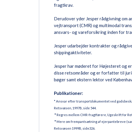
fragtkrav.
Derudover yder Jesper rådgivning om an
vejtransport (CMR) og multimodal transp
ansvars- og vareforsikring inden for tr
Jesper udarbejder kontrakter og rådgive
shippingaktiviteter.
Jesper har møderet for Højesteret og er
disse retsområder og er forfatter til juri
bøger samt ekstern lektor ved København
Publikationer:
* Ansvar efter transportdokumentet ved godsbeskad
Retsvæsen, 1997B, side 544.
*
Regres mellem CMR-fragtførere, Ugeskrift for Ret
*
Mere om frempantsætning af ejerpantebreve (sam
Retsvæsen 1999B, side326.