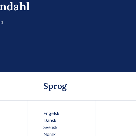
indahl
er
Sprog
Engelsk
Dansk
Svensk
Norsk