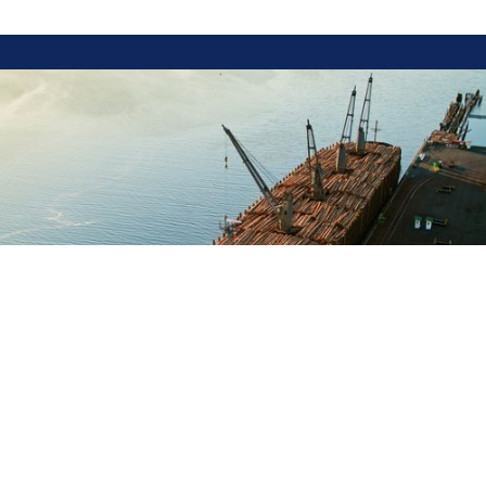
Hold dig opdateret
Vil du gerne følge med i udviklingen og holde dig
opdateret? Tilmed dig et eller flere af vores
nyhedsbreve og få besked når vi deler viden
Sø- og transportret
Energi og offshore
Entreprise
Forsikringsret
Jeg accepterer at WSCO må sende mig nyhedsbreve,
invitationer til events og andre opdateringer