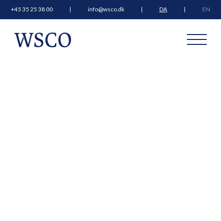
+45 35 25 38 00
info@wsco.dk
DA
EN