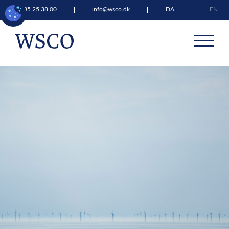
+45 35 25 38 00
info@wsco.dk
DA
EN