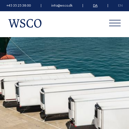
+45 35 25 38 00
info@wsco.dk
DA
EN