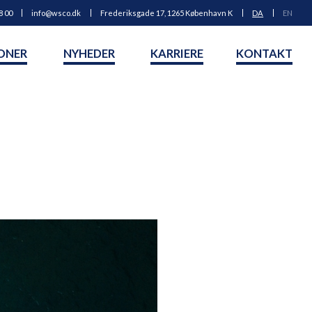
8 00
info@wsco.dk
Frederiksgade 17, 1265 København K
DA
EN
ONER
NYHEDER
KARRIERE
KONTAKT