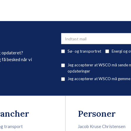
Sø- og transportret
Energi og o
g opdateret?
 få besked når vi
Jeg accepterer at WSCO må sende mig
opdateringer
Jeg accepterer at WSCO må gemme mi
rancher
Personer
og transport
Jacob Kruse Christensen