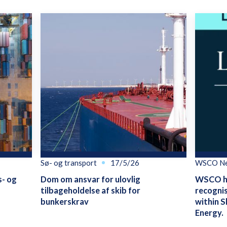
Sø- og transport
17/5/26
WSCO N
s- og
Dom om ansvar for ulovlig
WSCO ha
tilbageholdelse af skib for
recognis
bunkerskrav
within S
Energy.