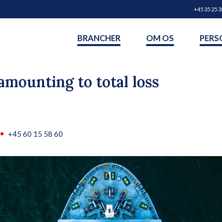
+45 35 25 3
BRANCHER
OM OS
PERS
amounting to total loss
+45 60 15 58 60