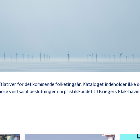
itiativer for det kommende folketingsår. Kataloget indeholder ikke d
hore vind samt beslutninger om pristilskuddet til Kriegers Flak-havm