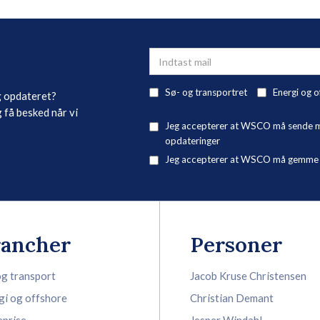
Sø- og transportret
Energi og o
g opdateret?
 få besked når vi
Jeg accepterer at WSCO må sende mig
opdateringer
Jeg accepterer at WSCO må gemme mi
rancher
Personer
og transport
Jacob Kruse Christensen
gi og offshore
Christian Demant
eprise
Jesper Windahl