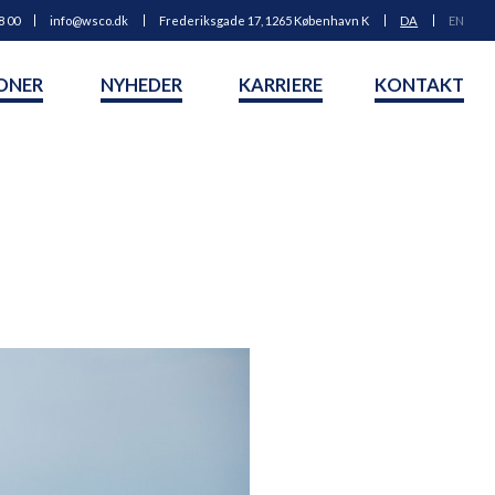
8 00
info@wsco.dk
Frederiksgade 17, 1265 København K
DA
EN
ONER
NYHEDER
KARRIERE
KONTAKT