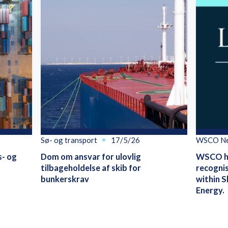
Sø- og transport
17/5/26
WSCO N
s- og
Dom om ansvar for ulovlig
WSCO ha
tilbageholdelse af skib for
recognis
bunkerskrav
within S
Energy.