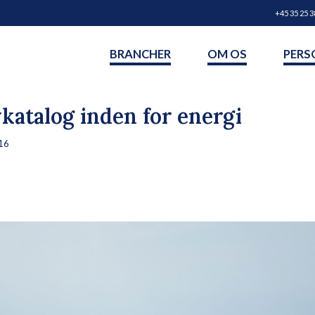
+45 35 25 3
BRANCHER
OM OS
PERS
katalog inden for energi
16