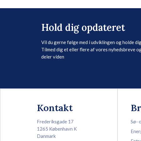
Hold dig opdateret
Vil du gerne følge med i udviklingen og holde di
Tilmed dig et eller flere af vores nyhedsbreve og
deler viden
Kontakt
B
Frederiksgade 17
Sø- 
1265 København K
Ener
Danmark
Entr