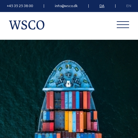
+45 35 25 38 00
info@wsco.dk
DA
EN