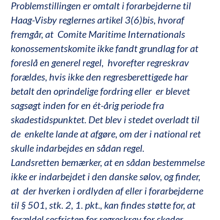
Problemstillingen er omtalt i forarbejderne til
Haag-Visby reglernes artikel 3(6)bis, hvoraf
fremgår, at Comite Maritime Internationals
konossementskomite ikke fandt grundlag for at
foreslå en generel regel, hvorefter regreskrav
forældes, hvis ikke den regresberettigede har
betalt den oprindelige fordring eller er blevet
sagsøgt inden for en ét-årig periode fra
skadestidspunktet. Det blev i stedet overladt til
de enkelte lande at afgøre, om der i national ret
skulle indarbejdes en sådan regel.
Landsretten bemærker, at en sådan bestemmelse
ikke er indarbejdet i den danske sølov, og finder,
at der hverken i ordlyden af eller i forarbejderne
til § 501, stk. 2, 1. pkt., kan findes støtte for, at
forældel sesfristen for regreskrav for skader