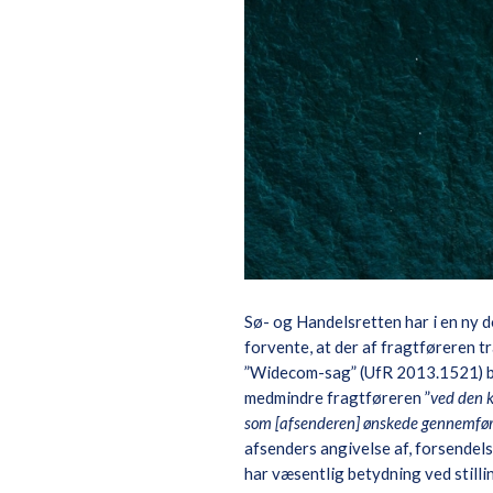
Sø- og Handelsretten har i en ny d
forvente, at der af fragtføreren t
”Widecom-sag” (UfR 2013.1521) ble
medmindre fragtføreren ”
ved den k
som [afsenderen] ønskede gennemført
afsenders angivelse af, forsendels
har væsentlig betydning ved still