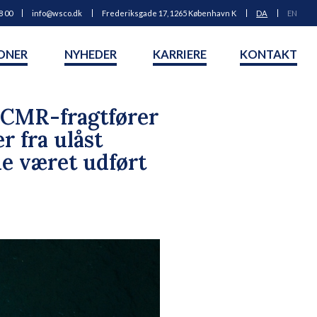
8 00
info@wsco.dk
Frederiksgade 17, 1265 København K
DA
EN
ONER
NYHEDER
KARRIERE
KONTAKT
 CMR-fragtfører
r fra ulåst
de været udført