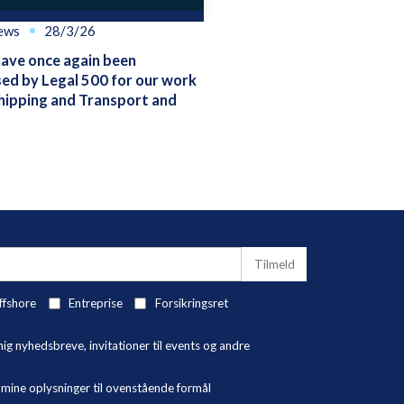
ews
28/3/26
ve once again been
ed by Legal 500 for our work
hipping and Transport and
ffshore
Entreprise
Forsikringsret
 nyhedsbreve, invitationer til events og andre
ne oplysninger til ovenstående formål