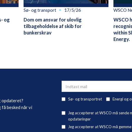
Sø- og transport
17/5/26
WSCO N
s- og
Dom om ansvar for ulovlig
WSCO ha
tilbageholdelse af skib for
recognis
bunkerskrav
within S
Energy.
Sø- og transportret
Energi og o
g opdateret?
 få besked når vi
Jeg accepterer at WSCO må sende mig
opdateringer
Jeg accepterer at WSCO må gemme mi