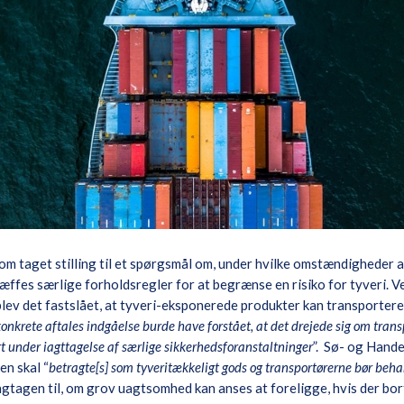
om taget stilling til et spørgsmål om, under hvilke omstændigheder a
ræffes særlige forholdsregler for at begrænse en risiko for tyveri. 
v det fastslået, at tyveri-eksponerede produkter kan transporteres
onkrete aftales indgåelse burde have forstået, at det drejede sig om transp
 under iagttagelse af særlige sikkerhedsforanstaltninger
”. Sø- og Hande
en skal “
betragte[s] som tyveritækkeligt gods og transportørerne bør beh
ingtagen til, om grov uagtsomhed kan anses at foreligge, hvis der b