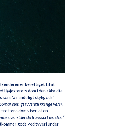
fsenderen er berettiget til at
Ved Højesterets dom i den såkaldte
 som ”almindeligt stykgods”,
ort af særligt tyveritækkelige varer,
lsrettens dom viser, at en
andle ovenstående transport derefter”
ortkommer gods ved tyveri under