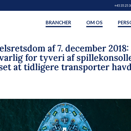
+45 35 25 3
BRANCHER
OM OS
PERS
lsretsdom af 7. december 2018:
rlig for tyveri af spillekonsolle
set at tidligere transporter hav