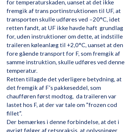
for temperaturskaden, uanset at det ikke
fremgik af trans portinstruktionen til UF, at
transporten skulle udføres ved –20°C, idet
retten fandt, at UF ikke havde haft grundlag
for, uden instruktioner om dette, at indstille
traileren køleanlæg til +2,0°C, uanset at den
fore gående transport for F, som fremgik af
samme instruktion, skulle udføres ved denne
temperatur.
Retten tillagde det yderligere betydning, at
det fremgik af F’s pakkeseddel, som
chaufføren først modtog, da traileren var
lastet hos F, at der var tale om ”frozen cod
fillet”.
Der bemærkes i denne forbindelse, at det i
øvrigt følger af retspraksis, at oplysninger