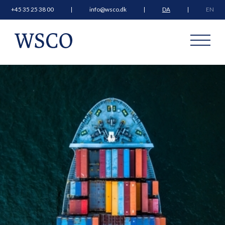
+45 35 25 38 00
info@wsco.dk
DA
EN