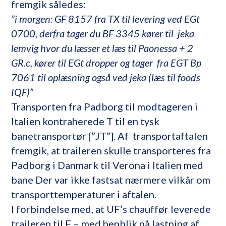
fremgik således:
”i morgen: GF 8157 fra TX til levering ved EGt
0700, derfra tager du BF 3345 kører til jeka
lemvig hvor du læsser et læs til Paonessa + 2
GR.c, kører til EGt dropper og tager fra EGT Bp
7061 til oplæsning også ved jeka (læs til foods
IQF)”
Transporten fra Padborg til modtageren i
Italien kontraherede T til en tysk
banetransportør [”JT”]. Af transportaftalen
fremgik, at traileren skulle transporteres fra
Padborg i Danmark til Verona i Italien med
bane Der var ikke fastsat nærmere vilkår om
transporttemperaturer i aftalen.
I forbindelse med, at UF’s chauffør leverede
traileren til F – med henblik på lastning af