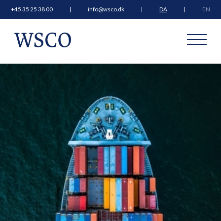
+45 35 25 38 00
info@wsco.dk
DA
EN