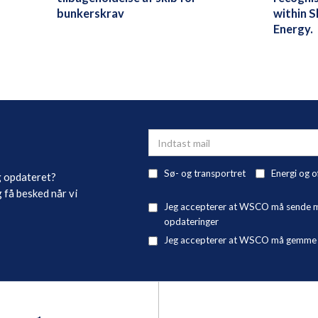
bunkerskrav
within S
Energy.
Sø- og transportret
Energi og o
g opdateret?
 få besked når vi
Jeg accepterer at WSCO må sende mig
opdateringer
Jeg accepterer at WSCO må gemme mi