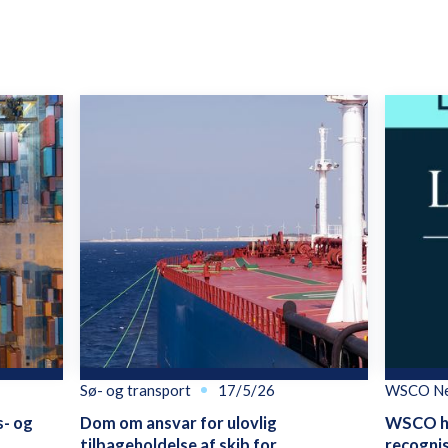
Sø- og transport
17/5/26
WSCO N
s- og
Dom om ansvar for ulovlig
WSCO ha
tilbageholdelse af skib for
recognis