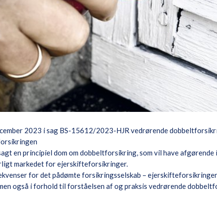
cember 2023 i sag BS-15612/2023-HJR vedrørende dobbeltforsikrin
sforsikringen
agt en principiel dom om dobbeltforsikring, som vil have afgørende 
igt markedet for ejerskifteforsikringer.
kvenser for det pådømte forsikringsselskab – ejerskifteforsikringen
 men også i forhold til forståelsen af og praksis vedrørende dobbeltf