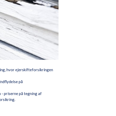
g, hvor ejerskifteforsikringen
indflydelse på
 - priserne på tegning af
orsikring.