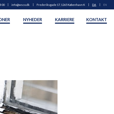
8 00
info@wsco.dk
Frederiksgade 17, 1265 København K
DA
EN
ONER
NYHEDER
KARRIERE
KONTAKT