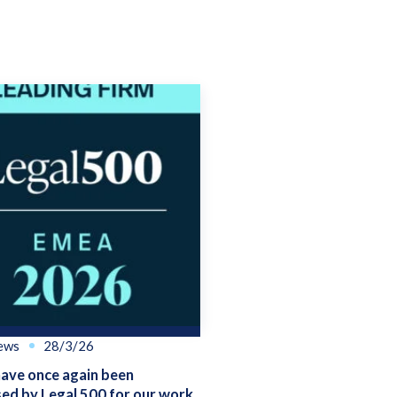
ews
28/3/26
ve once again been
ed by Legal 500 for our work