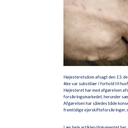
Højesteretsdom afsagt den 13. de
ikke var subsidiær i forhold til hu
Højesteret har med afgørelsen afs
forsikringsmarkedet, herunder særl
Afgørelsen har således både konse
fremtidige ejerskifteforsikringer,
Læs hele artiklen/dokumentet her