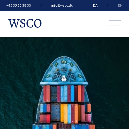
+45 35 25 38 00
info@wsco.dk
DA
EN