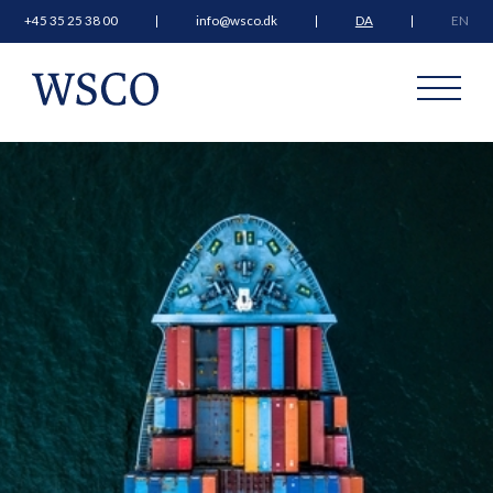
+45 35 25 38 00
info@wsco.dk
DA
EN