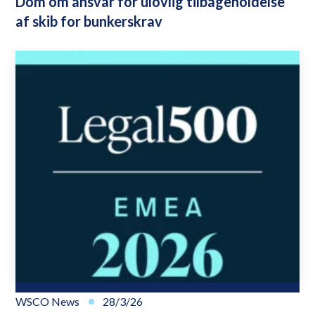
Dom om ansvar for ulovlig tilbageholdelse
af skib for bunkerskrav
WSCO News
28/3/26