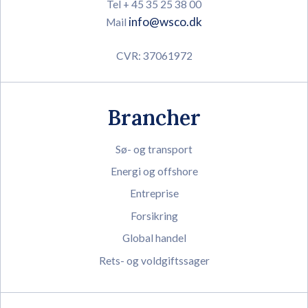
Tel + 45 35 25 38 00
info@wsco.dk
Mail
CVR: 37061972
Brancher
Sø- og transport
Energi og offshore
Entreprise
Forsikring
Global handel
Rets- og voldgiftssager