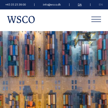
+45 35 25 38 00
info@wsco.dk
DA
EN