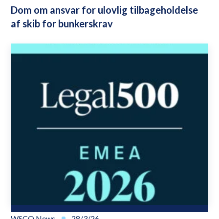
Dom om ansvar for ulovlig tilbageholdelse
af skib for bunkerskrav
WSCO News
28/3/26