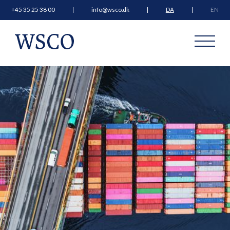
+45 35 25 38 00
info@wsco.dk
DA
EN