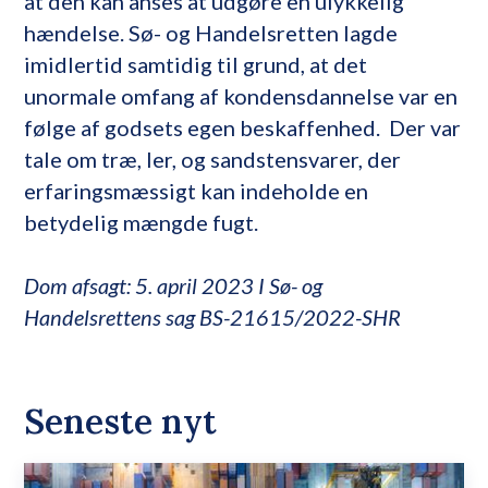
at den kan anses at udgøre en ulykkelig
hændelse. Sø- og Handelsretten lagde
imidlertid samtidig til grund, at det
unormale omfang af kondensdannelse var en
følge af godsets egen beskaffenhed. Der var
tale om træ, ler, og sandstensvarer, der
erfaringsmæssigt kan indeholde en
betydelig mængde fugt.
Dom afsagt: 5. april 2023 I Sø- og
Handelsrettens sag BS-21615/2022-SHR
Seneste nyt