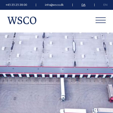
+45 35 25 38 00
info@wsco.dk
DA
EN