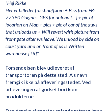
"Hej Rikke
Her er billeder fra chaufføren + Pics from FR-
77390 Guignes. GPS for unload […] + pic of
location on Map + pics + pic of car of the guys
that unloads us + Will revert with picture from
front gate after we leave. We unload by side on
court yard and on front of us is Written
warehouse [TR]"
Forsendelsen blev udleveret af
transportøren på dette sted. A’s navn
fremgik ikke på afleveringsstedet. Ved
udleveringen af godset bortkom
produkterne.
Den danske eksportør anlagde retssag imod