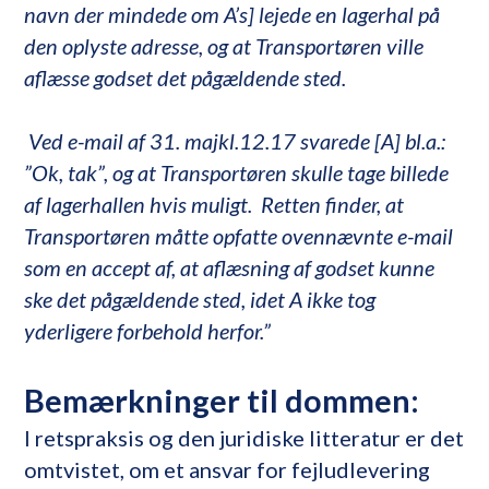
navn der mindede om A’s] lejede en lagerhal på
den oplyste adresse, og at Transportøren ville
aflæsse godset det pågældende sted.
Ved e-mail af 31. majkl.12.17 svarede [A] bl.a.:
”Ok, tak”, og at Transportøren skulle tage billede
af lagerhallen hvis muligt. Retten finder, at
Transportøren måtte opfatte ovennævnte e-mail
som en accept af, at aflæsning af godset kunne
ske det pågældende sted, idet A ikke tog
yderligere forbehold herfor.”
Bemærkninger til dommen:
I retspraksis og den juridiske litteratur er det
omtvistet, om et ansvar for fejludlevering