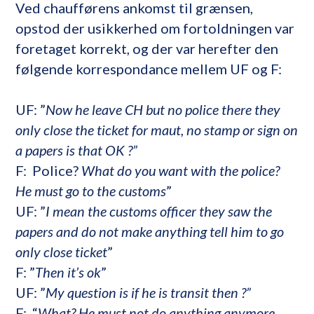
Ved chaufførens ankomst til grænsen,
opstod der usikkerhed om fortoldningen var
foretaget korrekt, og der var herefter den
følgende korrespondance mellem UF og F:
UF: ”
Now he leave CH but no police there they
only close the ticket for maut, no stamp or sign on
a papers is that OK ?”
F: Police?
What do you want with the police?
He must go to the customs
”
UF: ”
I mean the customs officer they saw the
papers and do not make anything tell him to go
only close ticket
”
F: ”
Then it’s ok
”
UF: ”
My question is if he is transit then ?”
F: “
What? He must not do anything anymore