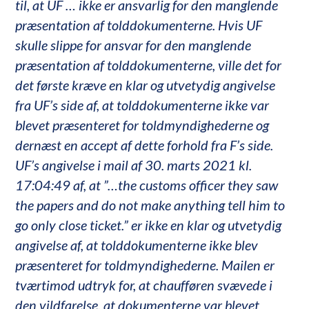
til, at UF … ikke er ansvarlig for den manglende
præsentation af tolddokumenterne. Hvis UF
skulle slippe for ansvar for den manglende
præsentation af tolddokumenterne, ville det for
det første kræve en klar og utvetydig angivelse
fra UF’s side af, at tolddokumenterne ikke var
blevet præsenteret for toldmyndighederne og
dernæst en accept af dette forhold fra F’s side.
UF’s angivelse i mail af 30. marts 2021 kl.
17:04:49 af, at ”…the customs officer they saw
the papers and do not make anything tell him to
go only close ticket.” er ikke en klar og utvetydig
angivelse af, at tolddokumenterne ikke blev
præsenteret for toldmyndighederne. Mailen er
tværtimod udtryk for, at chaufføren svævede i
den vildfarelse, at dokumenterne var blevet