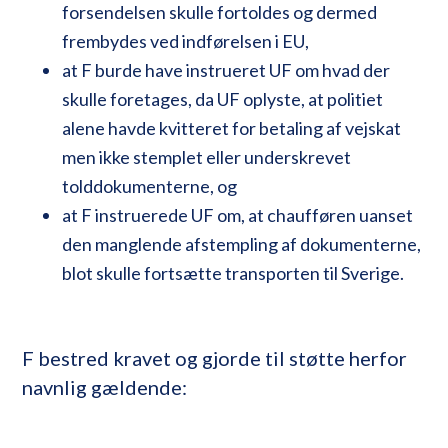
forsendelsen skulle fortoldes og dermed
frembydes ved indførelsen i EU,
at F burde have instrueret UF om hvad der
skulle foretages, da UF oplyste, at politiet
alene havde kvitteret for betaling af vejskat
men ikke stemplet eller underskrevet
tolddokumenterne, og
at F instruerede UF om, at chaufføren uanset
den manglende afstempling af dokumenterne,
blot skulle fortsætte transporten til Sverige.
F bestred kravet og gjorde til støtte herfor
navnlig gældende: