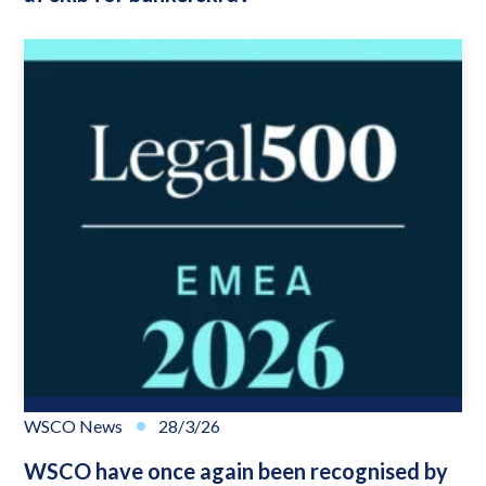
WSCO News
28/3/26
WSCO have once again been recognised by