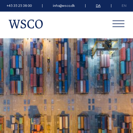
+45 35 25 38 00
info@wsco.dk
DA
EN