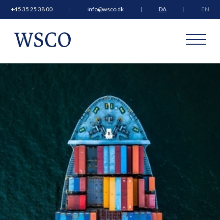
+45 35 25 38 00
info@wsco.dk
DA
EN