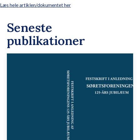
Læs hele artiklen/dokumentet her
Seneste
publikationer