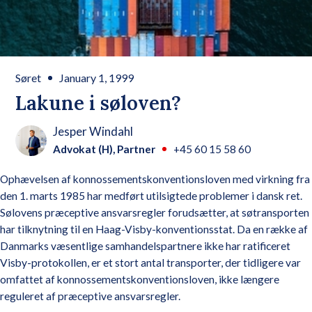
Søret
January 1, 1999
Lakune i søloven?
Jesper Windahl
Advokat (H), Partner
+45 60 15 58 60
Ophævelsen af konnossementskonventionsloven med virkning fra
den 1. marts 1985 har medført utilsigtede problemer i dansk ret.
Sølovens præceptive ansvarsregler forudsætter, at søtransporten
har tilknytning til en Haag-Visby-konventionsstat. Da en række af
Danmarks væsentlige samhandelspartnere ikke har ratificeret
Visby-protokollen, er et stort antal transporter, der tidligere var
omfattet af konnossementskonventionsloven, ikke længere
reguleret af præceptive ansvarsregler.