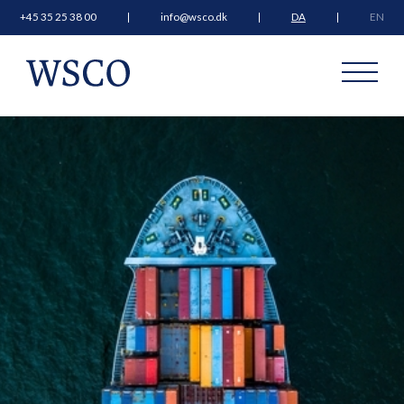
+45 35 25 38 00
info@wsco.dk
DA
EN