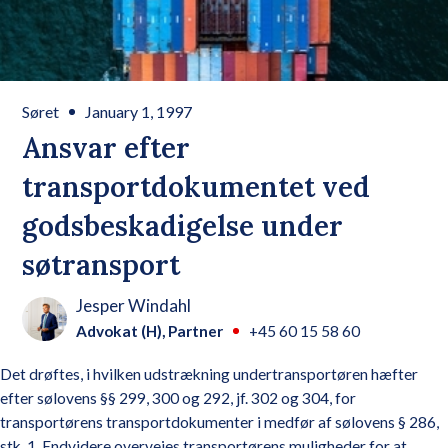
Søret
January 1, 1997
Ansvar efter
transportdokumentet ved
godsbeskadigelse under
søtransport
Jesper Windahl
Advokat (H), Partner
+45 60 15 58 60
Det drøftes, i hvilken udstrækning undertransportøren hæfter
efter sølovens §§ 299, 300 og 292, jf. 302 og 304, for
transportørens transportdokumenter i medfør af sølovens § 286,
stk. 1. Endvidere overvejes transportørens muligheder for at