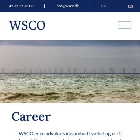
+45 35 25 38 00
info@wsco.dk
DA
EN
Career
WSCO er en advokatvirksomhed i vækst og er til