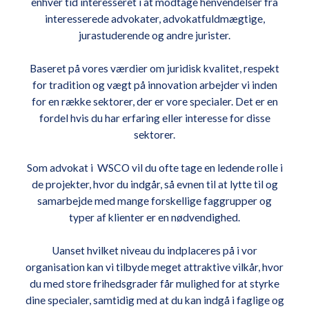
enhver tid interesseret i at modtage henvendelser fra
interesserede advokater, advokatfuldmægtige,
jurastuderende og andre jurister.
Baseret på vores værdier om juridisk kvalitet, respekt
for tradition og vægt på innovation arbejder vi inden
for en række sektorer, der er vore specialer. Det er en
fordel hvis du har erfaring eller interesse for disse
sektorer.
Som advokat i WSCO vil du ofte tage en ledende rolle i
de projekter, hvor du indgår, så evnen til at lytte til og
samarbejde med mange forskellige faggrupper og
typer af klienter er en nødvendighed.
Uanset hvilket niveau du indplaceres på i vor
organisation kan vi tilbyde meget attraktive vilkår, hvor
du med store frihedsgrader får mulighed for at styrke
dine specialer, samtidig med at du kan indgå i faglige og